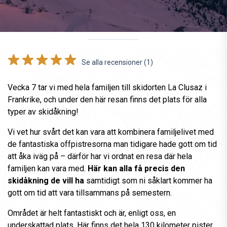
Se alla recensioner (1)
Vecka 7 tar vi med hela familjen till skidorten La Clusaz i
Frankrike, och under den här resan finns det plats för alla
typer av skidåkning!
Vi vet hur svårt det kan vara att kombinera familjelivet med
de fantastiska offpistresorna man tidigare hade gott om tid
att åka iväg på – därför har vi ordnat en resa där hela
familjen kan vara med.
Här kan alla få precis den
skidåkning de vill ha
samtidigt som ni såklart kommer ha
gott om tid att vara tillsammans på semestern.
Området är helt fantastiskt och är, enligt oss, en
underskattad plats. Här finns det hela 130 kilometer pister