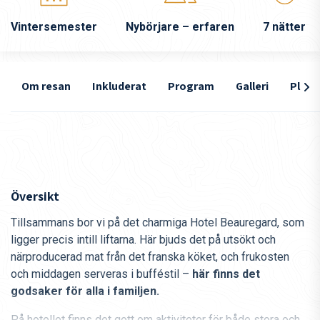
Vintersemester
Nybörjare – erfaren
7 nätter
Om resan
Inkluderat
Program
Galleri
Plats
Översikt
Tillsammans bor vi på det charmiga Hotel Beauregard, som
ligger precis intill liftarna. Här bjuds det på utsökt och
närproducerad mat från det franska köket, och frukosten
och middagen serveras i bufféstil –
här finns det
godsaker för alla i familjen.
På hotellet finns det gott om aktiviteter för både stora och