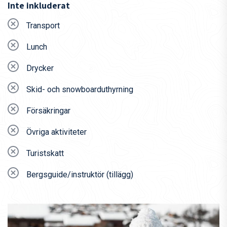
Air France
Inte inkluderat
Easy Jet
Transport
Google Flights
(Sökportal)
Lunch
Momondo
(Sökportal)
Drycker
Skyscanner
(Sökportal)
Om du behöver hjälp eller har funderingar på din resa ner till
Skid- och snowboarduthyrning
La Clusaz, tveka inte att kontakta oss på
Försäkringar
resa@dbpadventures.com
Övriga aktiviteter
Turistskatt
Bergsguide/instruktör (tillägg)