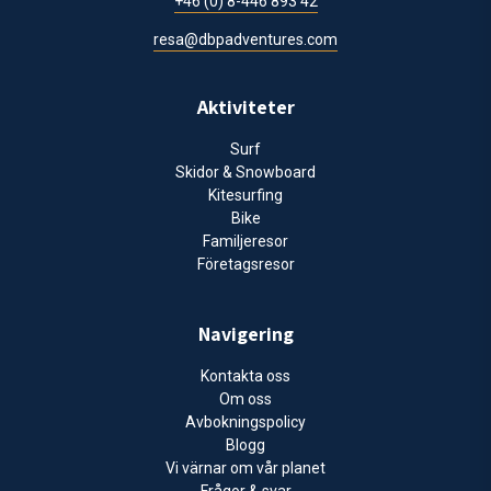
+46 (0) 8-446 893 42
resa@dbpadventures.com
Aktiviteter
Surf
Skidor & Snowboard
Kitesurfing
Bike
Familjeresor
Företagsresor
Navigering
Kontakta oss
Om oss
Avbokningspolicy
Blogg
Vi värnar om vår planet
Frågor & svar