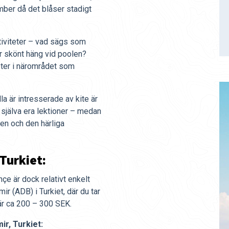
mber då det blåser stadigt
tiviteter – vad sägs som
r skönt häng vid poolen?
eter i närområdet som
la är intresserade av kite är
r själva era lektioner – medan
ren och den härliga
 Turkiet:
ahçe är dock relativt enkelt
mir (ADB) i Turkiet, där du tar
i är ca 200 – 300 SEK.
ir, Turkiet: