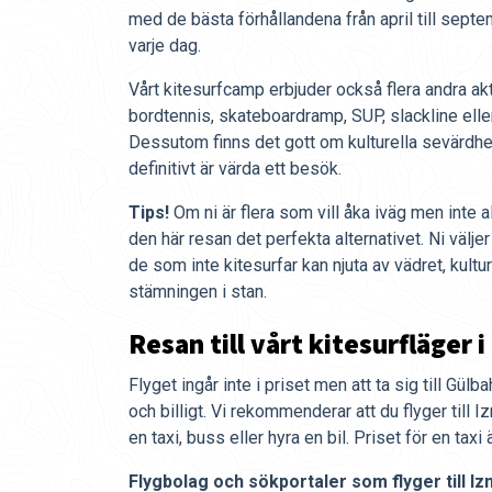
med de bästa förhållandena från april till septe
varje dag.
Vårt kitesurfcamp erbjuder också flera andra ak
bordtennis, skateboardramp, SUP, slackline elle
Dessutom finns det gott om kulturella sevärdh
definitivt är värda ett besök.
Tips!
Om ni är flera som vill åka iväg men inte al
den här resan det perfekta alternativet. Ni välje
de som inte kitesurfar kan njuta av vädret, kultu
stämningen i stan.
Resan till vårt kitesurfläger i
Flyget ingår inte i priset men att ta sig till Gülb
och billigt. Vi rekommenderar att du flyger till Iz
en taxi, buss eller hyra en bil. Priset för en tax
Flygbolag och sökportaler som flyger till Izm