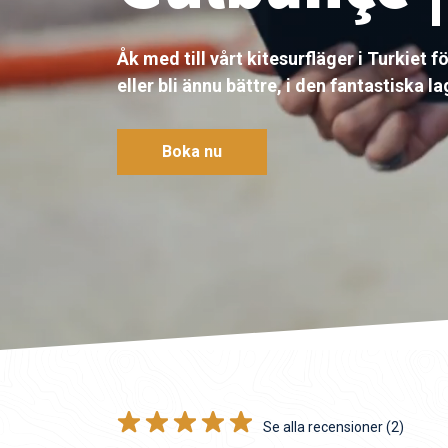
Åk med till vårt kitesurfläger i Turkiet fö
eller bli ännu bättre, i den fantastiska l
Boka nu
Se alla recensioner (2)