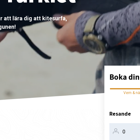
r att lära dig att kitesurfa,
agunen!
Boka din
Vem & nä
Resande