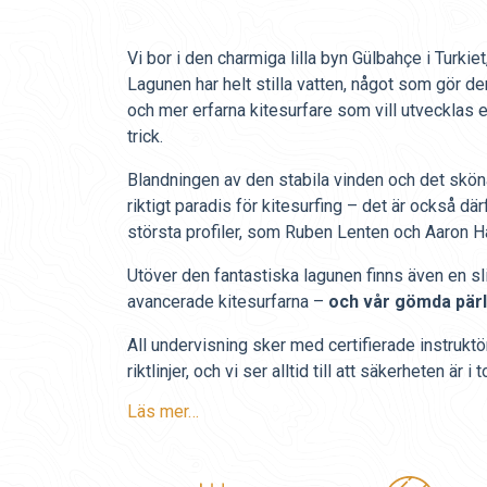
Vi bor i den charmiga lilla byn Gülbahçe i Turkiet
Lagunen har helt stilla vatten, något som gör de
och mer erfarna kitesurfare som vill utvecklas el
trick.
Blandningen av den stabila vinden och det sköna 
riktigt paradis för kitesurfing – det är också dä
största profiler, som Ruben Lenten och Aaron H
Utöver den fantastiska lagunen finns även en sl
avancerade kitesurfarna –
och vår gömda pärla
All undervisning sker med certifierade instruktör
riktlinjer, och vi ser alltid till att säkerheten är i
Läs mer…