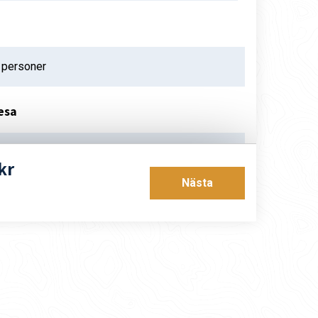
esa
ust 2026
kr
Nästa