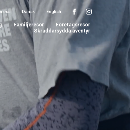
m oss
Dansk
English
g
Familjeresor
Företagsresor
Skräddarsydda äventyr