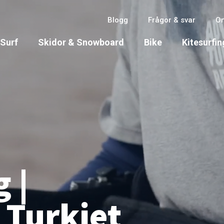
Blogg
Frågor & svar
O
Surf
Skidor & Snowboard
Bike
Kitesurfin
 |
 Turkiet