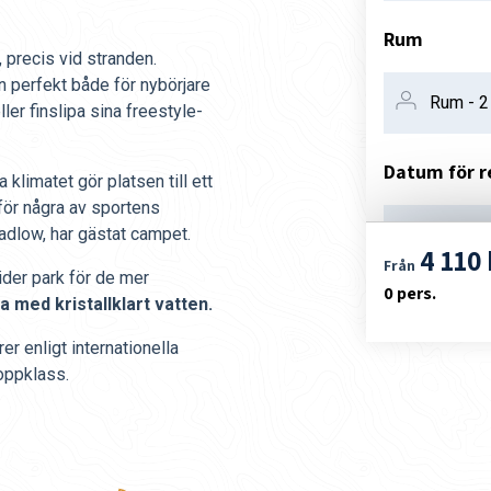
Rum
, precis vid stranden.
n perfekt både för nybörjare
ler finslipa sina freestyle-
Datum för r
klimatet gör platsen till ett
rför några av sportens
adlow, har gästat campet.
08. aug
4 110 
Från
ider park för de mer
0
pers.
 med kristallklart vatten.
er enligt internationella
 toppklass.