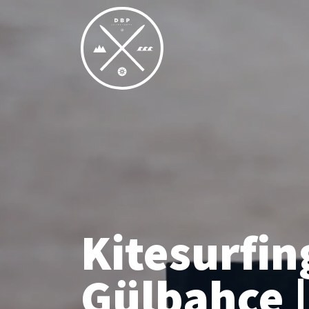
Kitesurfing
Gülbahçe |