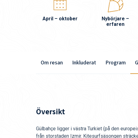
April – oktober
Nybörjare –
erfaren
Om resan
Inkluderat
Program
G
Översikt
Gülbahçe ligger i västra Turkiet (på den europei
från storstaden Izmir. Kitesurfsäsongen sträcker 