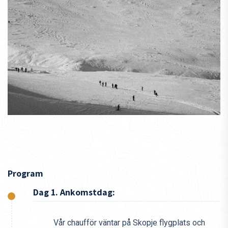
Momondo
Austrian Airlines
Wizz Air
Skyscanner
Behöver du hjälp med att hitta de bästa flygen?
Hör av
dig till oss på
+46 (0) 8-446 893 42
eller
resa@dbpadventures.com
– vi hjälper gärna till!
Vill du fokusera extra på att utveckla din offpiståkning? Då
rekommenderar vi även vår
Catski Development Trip
till
Nordmakedonien.
Program
Dag 1. Ankomstdag:
Vår chaufför väntar på Skopje flygplats och