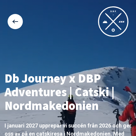
Db Journey x DBP
Adventures | Catski |
Nordmakedonien
I januari 2027 upprepar vi succén från 2026 och ger
oss av på en catskiresa i Nordmakedonien. Med