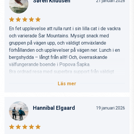
Søren Knudsen
21 januari 2026
En fet upplevelse att rulla runt i sin lilla cat i de vackra
och varierade Šar Mountains. Mysigt snack med
gruppen på vägen upp, och väldigt omväxlande
förhållanden och upplevelser på vägen ner. Lunch i en
bergshydda – långt från allt! Och, överraskande
välfungerande boende i Popova Šapka.
Bra ordnad resa med superbra support från väldigt
vänliga och tillmötesgående DBP-guider.
Läs mer
Hannibal Elgaard
19 januari 2026