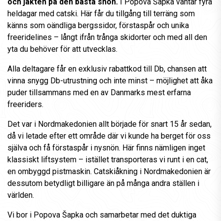
och jakten på den bästa snön.
I Popova Šapka väntar fyra
heldagar med catski. Här får du tillgång till terräng som
känns som oändliga bergssidor, förstaspår och unika
freeridelines – långt ifrån trånga skidorter och med all den
yta du behöver för att utvecklas.
Alla deltagare får en exklusiv rabattkod till Db, chansen att
vinna snygg Db-utrustning och inte minst – möjlighet att åka
puder tillsammans med en av Danmarks mest erfarna
freeriders.
Det var i Nordmakedonien allt började för snart 15 år sedan,
då vi letade efter ett område där vi kunde ha berget för oss
själva och få förstaspår i nysnön. Här finns nämligen inget
klassiskt liftsystem – istället transporteras vi runt i en cat,
en ombyggd pistmaskin. Catskiåkning i Nordmakedonien är
dessutom betydligt billigare än på många andra ställen i
världen.
Vi bor i Popova Šapka och samarbetar med det duktiga