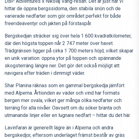
DBP Adventures x Nikolaj Vang-resan. Det är just här vi
hittar de öppna bergssidorna, den stabila snön och de
varierade nedfarter som gör området perfekt för både
freerideäventyr och jakten på förstaspår.
Bergskedjan sträcker sig över hela 1 600 kvadratkilometer,
där den högsta toppen når 2 747 meter över havet.
Trädgränsen ligger på cirka 1 700 meters höjd, vilket skapar
en unik variation: öppna ytor på toppen och spännande
skogsterräng längre ner. Det gör det också möjligt att
navigera efter träden i dimmigt väder.
Shar Planina räknas som en gammal bergskedja jämfört
med Alperna. Årtionden av väder och vind har formats
bergen mer ovala, vilket ger många olika nedfarter och
terräng för alla nivåer. Oavsett om du söker branta och
utmanande linjer eller en lugnare nedfart – hittar du det här.
Lavinfaran är generellt lägre än i Alperna och andra
bergskedjor, eftersom underlaget främst består av gräs