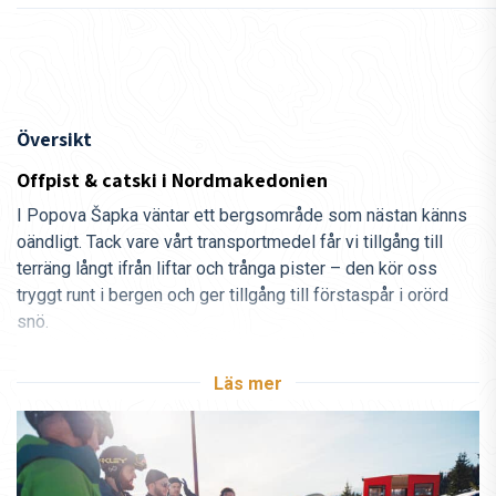
Översikt
Offpist & catski i Nordmakedonien
I Popova Šapka väntar ett bergsområde som nästan känns
oändligt. Tack vare vårt transportmedel får vi tillgång till
terräng långt ifrån liftar och trånga pister – den kör oss
tryggt runt i bergen och ger tillgång till förstaspår i orörd
snö.
Varje dag kör max fyra cats i området, vilket innebär högst
Läs mer
64 åkare utspridda över de enorma bergssidorna. Med cirka
2 400 fallhöjdsmeter i snitt per dag finns det gott om
terräng att utforska och massor av utrymme att utvecklas i.
Säkerheten är alltid högsta prioritet, med oss har vi därför