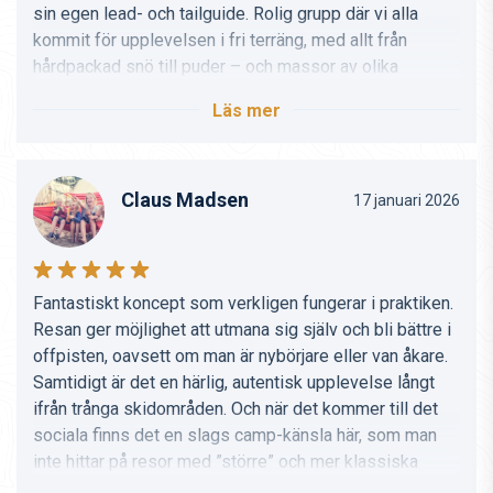
sin egen lead- och tailguide. Rolig grupp där vi alla
kommit för upplevelsen i fri terräng, med allt från
hårdpackad snö till puder – och massor av olika
möjligheter för dagsplaner beroende på väder och
Läs mer
snöförhållanden.
DBP var superengagerade – det funkade helt enkelt
riktigt bra. Det ska göras igen!
Claus Madsen
17 januari 2026
Fantastiskt koncept som verkligen fungerar i praktiken.
Resan ger möjlighet att utmana sig själv och bli bättre i
offpisten, oavsett om man är nybörjare eller van åkare.
Samtidigt är det en härlig, autentisk upplevelse långt
ifrån trånga skidområden. Och när det kommer till det
sociala finns det en slags camp-känsla här, som man
inte hittar på resor med ”större” och mer klassiska
skiresebyråer.