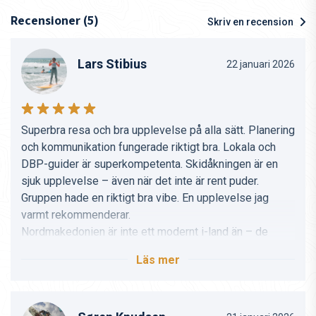
Recensioner (5)
Skriv en recension
Lars Stibius
22 januari 2026
Superbra resa och bra upplevelse på alla sätt. Planering
och kommunikation fungerade riktigt bra. Lokala och
DBP-guider är superkompetenta. Skidåkningen är en
sjuk upplevelse – även när det inte är rent puder.
Gruppen hade en riktigt bra vibe. En upplevelse jag
varmt rekommenderar.
Nordmakedonien är inte ett modernt i-land än – de
jobbar på det, så du bör vara beredd med lite tålamod
Läs mer
och överseende. Själv tycker jag det är charmigt.
Den här resan med Db Journey och Nikolaj Vang gav
det där lilla extra som lyfte det ett snäpp till.