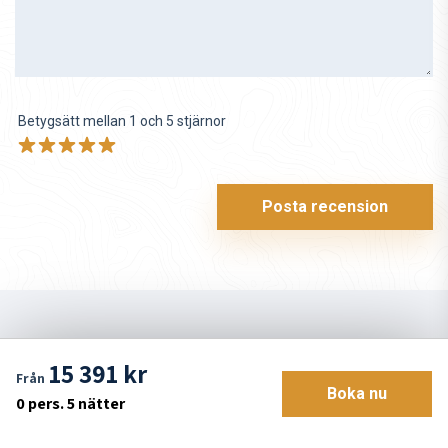
Betygsätt mellan 1 och 5 stjärnor
Posta recension
Inspiration för fler äventyr:
15 391 kr
Från
Boka nu
0
pers.
5 nätter