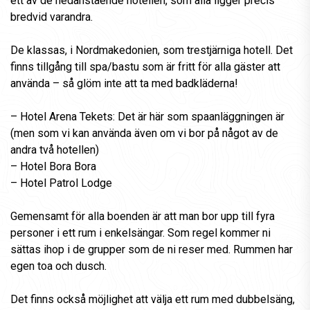
ett av de nedanstående hotellen, som alla ligger precis
bredvid varandra.
De klassas, i Nordmakedonien, som trestjärniga hotell. Det
finns tillgång till spa/bastu som är fritt för alla gäster att
använda – så glöm inte att ta med badkläderna!
– Hotel Arena Tekets: Det är här som spaanläggningen är
(men som vi kan använda även om vi bor på något av de
andra två hotellen)
– Hotel Bora Bora
– Hotel Patrol Lodge
Gemensamt för alla boenden är att man bor upp till fyra
personer i ett rum i enkelsängar. Som regel kommer ni
sättas ihop i de grupper som de ni reser med. Rummen har
egen toa och dusch.
Det finns också möjlighet att välja ett rum med dubbelsäng,