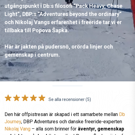
utgångspunkt i Db:s filosofi ”Pack Heavy, Chase
Light”, DBP:s ”Adventures beyond the ordinary”
och Nikolaj Vangs erfarenhet i freeride tar vi er
tillbaka till Popova Šapka.
Här är jakten på pudersnö, orörda linjer och
gemenskap i centrum.
Se alla recensioner (5)
Den här offpistresan är skapad i ett samarbete mellan
Db
Journey
, DBP Adventures och danske freeride-experten
Nikolaj Vang
– alla som brinner för
äventyr, gemenskap