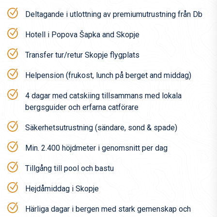
våra absoluta Db-favoriter som är skapade för att göra
Deltagande i utlottning av premiumutrustning från Db
resan lättare och smartare:
Hotell i Popova Šapka and Skopje
1 x Snow Roller Pro 127L
1 x Hugger Roller 60L
Transfer tur/retur Skopje flygplats
1 x Hugger Backpack 30L Fogbow Beige
Helpension (frukost, lunch på berget and middag)
Oavsett om du packar skidor, snowboard eller för vardagen
4 dagar med catskiing tillsammans med lokala
är Db kända för sin prisbelönta design, smarta Hook-Up
bergsguider och erfarna catförare
System och hållbara utrustning byggd för äventyr.
Säkerhetsutrustning (sändare, sond & spade)
Nivå
Eftersom vi tillbringar hela resan utanför pisterna är det
Min. 2.400 höjdmeter i genomsnitt per dag
viktigt att du känner dig trygg på skidor/snowboard och kan
Tillgång till pool och bastu
hantera varierande snöförhållanden.
Vi brukar säga att du ska kunna åka alla typer av pister med
Hejdåmiddag i Skopje
god kontroll och gärna ha provat att åka lite offpist tidigare.
Härliga dagar i bergen med stark gemenskap och
Resan till Nordmakedonien