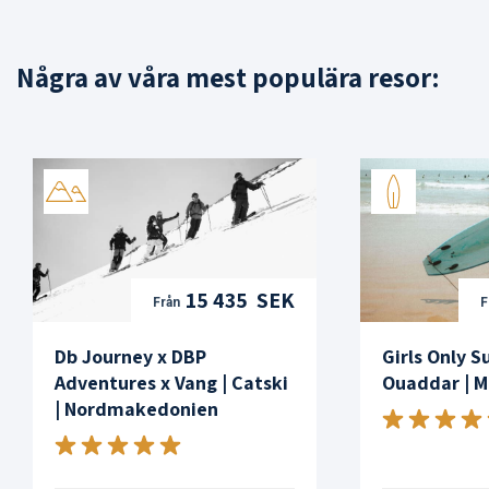
Några av våra mest populära resor:
15 435 SEK
Från
F
Db Journey x DBP
Girls Only S
Adventures x Vang | Catski
Ouaddar | 
| Nordmakedonien