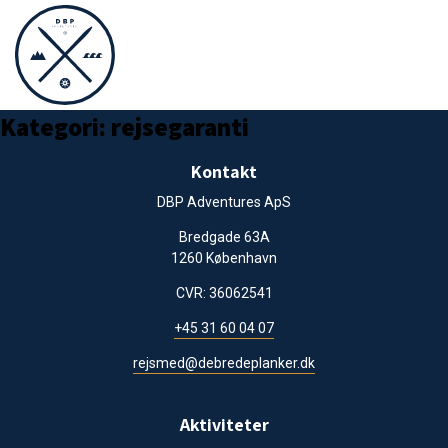
Kategori:
rejsegaranti
Kontakt
DBP Adventures ApS
Bredgade 63A
1260 København
CVR: 36062541
+45 31 60 04 07
rejsmed@debredeplanker.dk
Aktiviteter