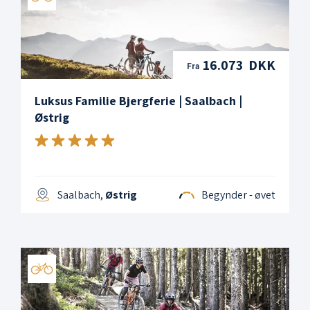
16.073 DKK
Fra
Luksus Familie Bjergferie | Saalbach |
Østrig
Saalbach,
Østrig
Begynder - øvet