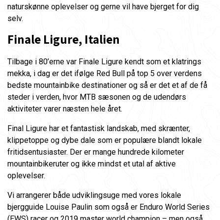
naturskønne oplevelser og gerne vil have bjerget for dig
selv.
Finale Ligure, Italien
Tilbage i 80’erne var Finale Ligure kendt som et klatrings
mekka, i dag er det ifølge Red Bull på top 5 over verdens
bedste mountainbike destinationer og så er det et af de få
steder i verden, hvor MTB sæsonen og de udendørs
aktiviteter varer næsten hele året.
Final Ligure har et fantastisk landskab, med skrænter,
klippetoppe og dybe dale som er populære blandt lokale
fritidsentusiaster. Der er mange hundrede kilometer
mountainbikeruter og ikke mindst et utal af aktive
oplevelser.
Vi arrangerer både udviklingsuge med vores lokale
bjergguide Louise Paulin som også er Enduro World Series
(EWS) racer og 2019 master world champion – men også