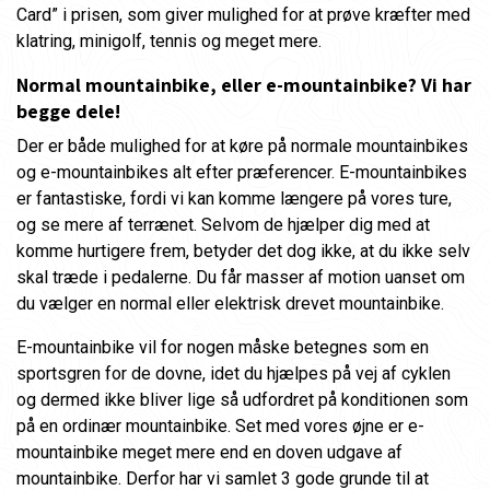
Card” i prisen, som giver mulighed for at prøve kræfter med
klatring, minigolf, tennis og meget mere.
Normal mountainbike, eller e-mountainbike? Vi har
begge dele!
Der er både mulighed for at køre på normale mountainbikes
og e-mountainbikes alt efter præferencer. E-mountainbikes
er fantastiske, fordi vi kan komme længere på vores ture,
og se mere af terrænet. Selvom de hjælper dig med at
komme hurtigere frem, betyder det dog ikke, at du ikke selv
skal træde i pedalerne. Du får masser af motion uanset om
du vælger en normal eller elektrisk drevet mountainbike.
E-mountainbike vil for nogen måske betegnes som en
sportsgren for de dovne, idet du hjælpes på vej af cyklen
og dermed ikke bliver lige så udfordret på konditionen som
på en ordinær mountainbike. Set med vores øjne er e-
mountainbike meget mere end en doven udgave af
mountainbike. Derfor har vi samlet 3 gode grunde til at