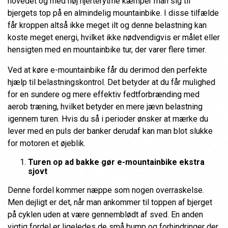
hovedet og med høj hjerterytme kæmper man sig til
bjergets top på en almindelig mountainbike. I disse tilfælde
får kroppen altså ikke meget ilt og denne belastning kan
koste meget energi, hvilket ikke nødvendigvis er målet eller
hensigten med en mountainbike tur, der varer flere timer.
Ved at køre e-mountainbike får du derimod den perfekte
hjælp til belastningskontrol. Det betyder at du får mulighed
for en sundere og mere effektiv fedtforbrænding med
aerob træning, hvilket betyder en mere jævn belastning
igennem turen. Hvis du så i perioder ønsker at mærke du
lever med en puls der banker derudaf kan man blot slukke
for motoren et øjeblik.
Turen op ad bakke gør e-mountainbike ekstra
sjovt
Denne fordel kommer næppe som nogen overraskelse.
Men dejligt er det, når man ankommer til toppen af bjerget
på cyklen uden at være gennemblødt af sved. En anden
vigtig fordel er ligeledes de små bump og forhindringer der