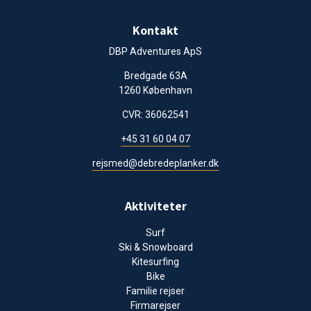
Kontakt
DBP Adventures ApS
Bredgade 63A
1260 København
CVR: 36062541
+45 31 60 04 07
rejsmed@debredeplanker.dk
Aktiviteter
Surf
Ski & Snowboard
Kitesurfing
Bike
Familie rejser
Firmarejser