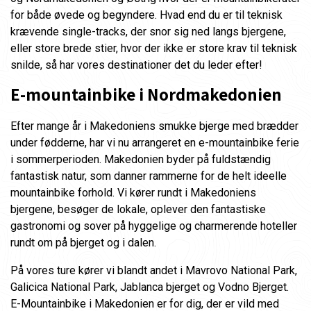
for både øvede og begyndere. Hvad end du er til teknisk
krævende single-tracks, der snor sig ned langs bjergene,
eller store brede stier, hvor der ikke er store krav til teknisk
snilde, så har vores destinationer det du leder efter!
E-mountainbike i Nordmakedonien
Efter mange år i Makedoniens smukke bjerge med brædder
under fødderne, har vi nu arrangeret en e-mountainbike ferie
i sommerperioden. Makedonien byder på fuldstændig
fantastisk natur, som danner rammerne for de helt ideelle
mountainbike forhold. Vi kører rundt i Makedoniens
bjergene, besøger de lokale, oplever den fantastiske
gastronomi og sover på hyggelige og charmerende hoteller
rundt om på bjerget og i dalen.
På vores ture kører vi blandt andet i Mavrovo National Park,
Galicica National Park, Jablanca bjerget og Vodno Bjerget.
E-Mountainbike i Makedonien er for dig, der er vild med