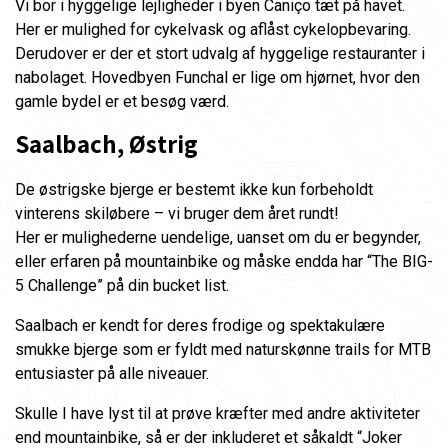
Vi bor i hyggelige lejligheder i byen Caniço tæt på havet.
Her er mulighed for cykelvask og aflåst cykelopbevaring.
Derudover er der et stort udvalg af hyggelige restauranter i
nabolaget. Hovedbyen Funchal er lige om hjørnet, hvor den
gamle bydel er et besøg værd.
Saalbach, Østrig
De østrigske bjerge er bestemt ikke kun forbeholdt
vinterens skiløbere – vi bruger dem året rundt!
Her er mulighederne uendelige, uanset om du er begynder,
eller erfaren på mountainbike og måske endda har “The BIG-
5 Challenge” på din bucket list.
Saalbach er kendt for deres frodige og spektakulære
smukke bjerge som er fyldt med naturskønne trails for MTB
entusiaster på alle niveauer.
Skulle I have lyst til at prøve kræfter med andre aktiviteter
end mountainbike, så er der inkluderet et såkaldt “Joker