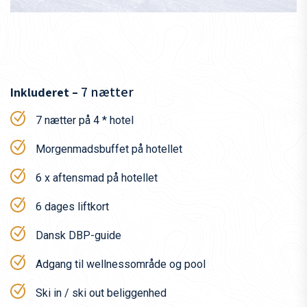
Rejsen til Laax
Rejsen og transport til Schweiz er ikke inkluderet i prisen.
Det er dog nemt at komme til Laax – både med bil, tog eller
fly.
7 nætter
Inkluderet –
For at finde fly kan du med fordel bruge nedenstående links
7 nætter på 4 * hotel
– den nærmeste lufthavn er Zürich:
Morgenmadsbuffet på hotellet
SAS
Swiss Air
6 x aftensmad på hotellet
Air France
6 dages liftkort
Easy Jet
Dansk DBP-guide
Google Flights
Adgang til wellnessområde og pool
Momondo
Skyscanner
Ski in / ski out beliggenhed