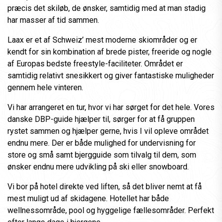
præcis det skiløb, de ønsker, samtidig med at man stadig
har masser af tid sammen.
Laax er et af Schweiz’ mest moderne skiområder og er
kendt for sin kombination af brede pister, freeride og nogle
af Europas bedste freestyle-faciliteter. Området er
samtidig relativt snesikkert og giver fantastiske muligheder
gennem hele vinteren.
Vi har arrangeret en tur, hvor vi har sørget for det hele. Vores
danske DBP-guide hjælper til, sørger for at få gruppen
rystet sammen og hjælper gerne, hvis I vil opleve området
endnu mere. Der er både mulighed for undervisning for
store og små samt bjergguide som tilvalg til dem, som
ønsker endnu mere udvikling på ski eller snowboard.
Vi bor på hotel direkte ved liften, så det bliver nemt at få
mest muligt ud af skidagene. Hotellet har både
wellnessområde, pool og hyggelige fællesområder. Perfekt