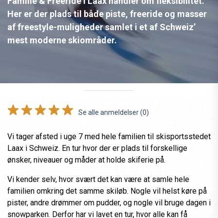
Familie & Freeride i Laax handler om fleksibilitet.
Her er der plads til både piste, freeride og masser
af freestyle-muligheder samlet i et af Schweiz’
mest moderne skiområder.
Se alle anmeldelser (0)
Vi tager afsted i uge 7 med hele familien til skisportsstedet
Laax i Schweiz. En tur hvor der er plads til forskellige
ønsker, niveauer og måder at holde skiferie på.
Vi kender selv, hvor svært det kan være at samle hele
familien omkring det samme skiløb. Nogle vil helst køre på
pister, andre drømmer om pudder, og nogle vil bruge dagen i
snowparken. Derfor har vi lavet en tur, hvor alle kan få