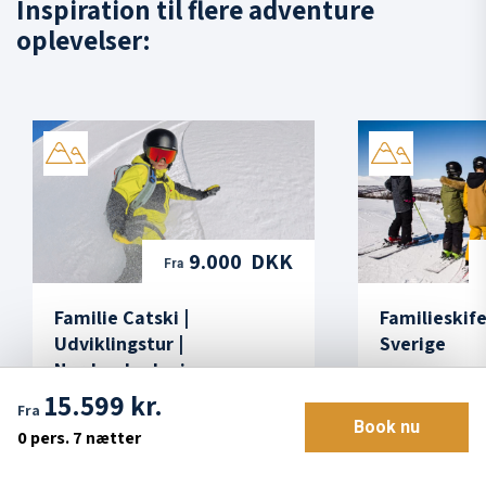
Inspiration til flere adventure
oplevelser:
9.000 DKK
Fra
Familie Catski |
Familieskifer
Udviklingstur |
Sverige
Nordmakedonien
15.599 kr.
Fra
Book nu
0
pers.
7 nætter
Shar Planina,
Begynder
Ramundbe
Nordmakedonien
– øvet
Sverige