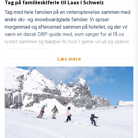
Tag på familieskiferie til Laax i Schweiz
Tag med hele familien på en vinteroplevelse sammen med
andre ski- og snowboardglade familier. Vi spiser
morgenmad og aftensmad sammen på hotellet, og der vil
være en dansk DBP-guide med, som sørger for at få os
rystet sammen og hjælper til, hvis I gerne vil ud og opleve
området endnu mere.
Læs mere
Laax er et område med masser af muligheder. Uanset om I
drømmer om piste, freeride eller freestyle, er der noget for
både børn og voksne.
Vigtigst af alt er der plads til forskellige ønsker og niveauer.
Nogle vil jagte pudder, andre vil cruise pister, og nogle vil
helst bruge dagen i snowparken. Det er netop det, vi elsker
ved Laax – her behøver alle ikke at ville det samme for at få
en fantastisk familieskiferie sammen.
Som alternativ har vi også Familie Catski i Nordmakedonien
i uge 7. Se turen
her.