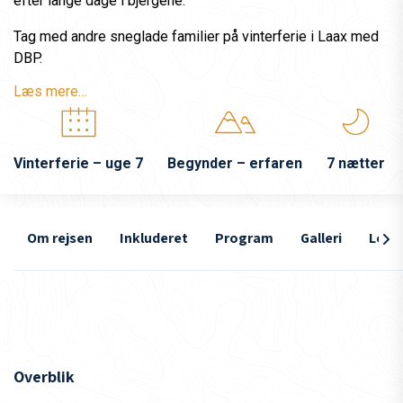
efter lange dage i bjergene.
Tag med andre sneglade familier på vinterferie i Laax med
DBP.
Læs mere…
Vinterferie – uge 7
Begynder – erfaren
7 nætter
Om rejsen
Inkluderet
Program
Galleri
Loka
Overblik