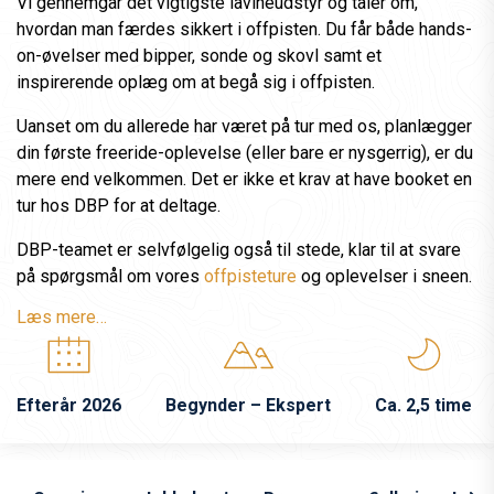
Vi gennemgår det vigtigste lavineudstyr og taler om,
hvordan man færdes sikkert i offpisten. Du får både hands-
on-øvelser med bipper, sonde og skovl samt et
inspirerende oplæg om at begå sig i offpisten.
Uanset om du allerede har været på tur med os, planlægger
din første freeride-oplevelse (eller bare er nysgerrig), er du
mere end velkommen. Det er ikke et krav at have booket en
tur hos DBP for at deltage.
DBP-teamet er selvfølgelig også til stede, klar til at svare
på spørgsmål om vores
offpisteture
og oplevelser i sneen.
Læs mere…
Efterår 2026
Begynder – Ekspert
Ca. 2,5 time