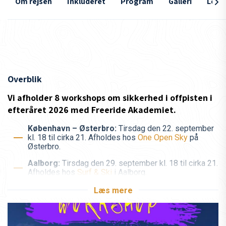
Om rejsen
Inkluderet
Program
Galleri
Loka
Overblik
Vi afholder 8 workshops om sikkerhed i offpisten i
efteråret 2026 med Freeride Akademiet.
København – Østerbro:
Tirsdag den 22. september
kl. 18 til cirka 21. Afholdes hos
One Open Sky
på
Østerbro.
Aalborg:
Tirsdag den 29. september kl. 18 til cirka 21.
Afholdes hos
Surf & Ski
i Aalborg.
Aarhus:
Onsdag den 30. september kl. 18 til cirka 21.
Læs mere
Afholdes i
Surfline
i Egå.
København – Birkerød:
Torsdag den 1. oktober kl. 18
til cirka 21.. Afholdes hos
Steep & Deep
i Birkerød.