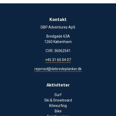
Kontakt
DBP Adventures ApS
Bredgade 63A
1260 København
CVR: 36062541
+45 31 60 04 07
rejsmed@debredeplanker.dk
Aktiviteter
Surf
Ski & Snowboard
Kitesurfing
Bike