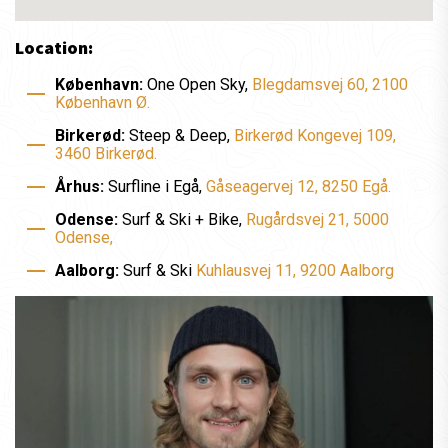
Location:
København:
One Open Sky,
Blegdamsvej 60, 2100
København Ø.
Birkerød:
Steep & Deep,
Birkerød Kongevej 109,
3460 Birkerød.
Århus:
Surfline i Egå,
Gåseagervej 12, 8250 Egå.
Odense:
Surf & Ski + Bike,
Rugårdsvej 21, 5000
Odense,
Aalborg:
Surf & Ski
Kuhlausvej 11, 9200 Aalborg