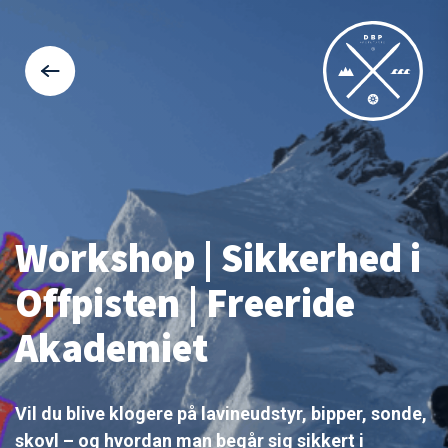
Workshop | Sikkerhed i
Offpisten | Freeride
Akademiet
Vil du blive klogere på lavineudstyr, bipper, sonde,
skovl – og hvordan man begår sig sikkert i