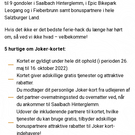
til 9 gondoler i Saalbach Hinterglemm, i Epic Bikepark
Leogang og i Fieberbrunn samt bonuspartnere i hele
Salzburger Land.
Hvis det ikke er det bedste ferie-hack du længe har hørt
om, så ved vi ikke hvad – velbekomme!
5 hurtige om Joker-kortet:
Kortet er gyldigt under hele dit ophold (i perioden 26.
maj til 16. oktober 2022).
Kortet giver adskillige gratis tjenester og attraktive
rabatter.
Du modtager dit personlige Joker-kort fra udlejeren af
det partner-overnatningssted du overnatter ved, når
du ankommer til Saalbach Hinterglemm.
Udover de inkluderende partnere til kortet, hvilke
tjenester du kan bruge gratis, tilbyder adskillige
bonuspartnere attraktive rabatter til Joker kort-
indehavere!