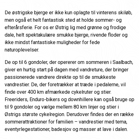
De østrigske bjerge er ikke kun oplagte til vinterens skiløb,
men også et helt fantastisk sted at holde sommer- og
efterårsferie. For os er Østrig lig med grønne og frodige
dale, helt spektakulære smukke bjerge, rivende floder og
ikke mindst fantastiske muligheder for fede
naturoplevelser.
De op til 6 gondoler, der opererer om sommeren i Saalbach,
giver en hurtig start på dagen med vandreture, der bringer
passionerede vandrere direkte op til de smukkeste
vandrestier. De, der foretrækker at træde i pedalerne, vil
finde over 400 km afmærkede cykelruter og stier.
Freeriders, Enduro-bikers og downhillere kan også bruge op
til 9 gondoler og vælge mellem 80 km linjer og stier i
Østrigs største cykelregion. Derudover findes der en række
sommerattraktioner for familien – vandrestier med tema,
eventyrlegestationer, badesjov og masser at lave i dalen.