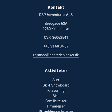
Kontakt
DBP Adventures ApS
Bredgade 63A
1260 København
CVR: 36062541
+45 31 60 04 07
rejsmed@debredeplanker.dk
Aktiviteter
Surf
Ski & Snowboard
Kitesurfing
Bike
Familie rejser
Firmarejser
Skræddersyede rejser