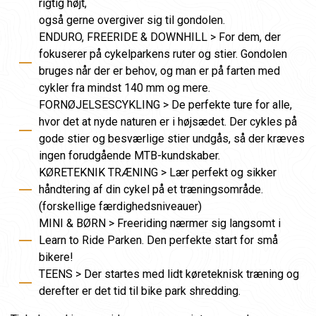
rigtig højt,
også gerne overgiver sig til gondolen.
ENDURO, FREERIDE & DOWNHILL > For dem, der
fokuserer på cykelparkens ruter og stier. Gondolen
bruges når der er behov, og man er på farten med
cykler fra mindst 140 mm og mere.
FORNØJELSESCYKLING > De perfekte ture for alle,
hvor det at nyde naturen er i højsædet. Der cykles på
gode stier og besværlige stier undgås, så der kræves
ingen forudgående MTB-kundskaber.
KØRETEKNIK TRÆNING > Lær perfekt og sikker
håndtering af din cykel på et træningsområde.
(forskellige færdighedsniveauer)
MINI & BØRN > Freeriding nærmer sig langsomt i
Learn to Ride Parken. Den perfekte start for små
bikere!
TEENS > Der startes med lidt køreteknisk træning og
derefter er det tid til bike park shredding.