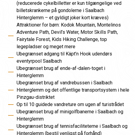
(reducerede cykelbilletter er kun tilgængelige ved
billetskrankerne på gondolerne i Saalbach
Hinterglemm – et gyldigt joker kort kræves)
Attraktioner for børn: Kodok Mountain, Montelinos
Adventure Path, Devil’s Water, Motor Skills Path,
Fairytale Forest, Kids Hiking Challenge, top
legepladser og meget mere
Ubegrænset adgang til Käpt’n Hook udendørs
eventyrpool Saalbach
Ubegrænset brug af ende-af-dalen-toget i
Hinterglemm
Ubegrænset brug af vandrebussen i Saalbach
Hinterglemm og det offentlige transportsystem i hele
Pinzgau-distriktet
Op til 10 guidede vandreture om ugen af ​​turistrådet
Ubegrænset brug af minigolfbanerne i Saalbach og
Hinterglemm
Ubegrænset brug af tennisfaciliteterne i Saalbach og
Hinterglemm (bestil venligst på forhånd)