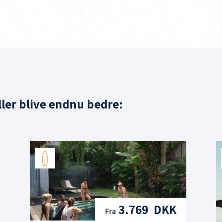
eller blive endnu bedre:
3.769 DKK
Fra