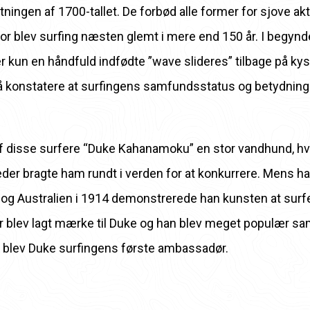
tningen af ​​1700-tallet. De forbød alle former for sjove akt
or blev surfing næsten glemt i mere end 150 år. I begyndel
 kun en håndfuld indfødte ”wave slideres” tilbage på kyste
 konstatere at surfingens samfundsstatus og betydning va
af ​​disse surfere “Duke Kahanamoku” en stor vandhund, hv
r bragte ham rundt i verden for at konkurrere. Mens h
2 og Australien i 1914 demonstrerede han kunsten at surf
er blev lagt mærke til Duke og han blev meget populær s
 blev Duke surfingens første ambassadør.