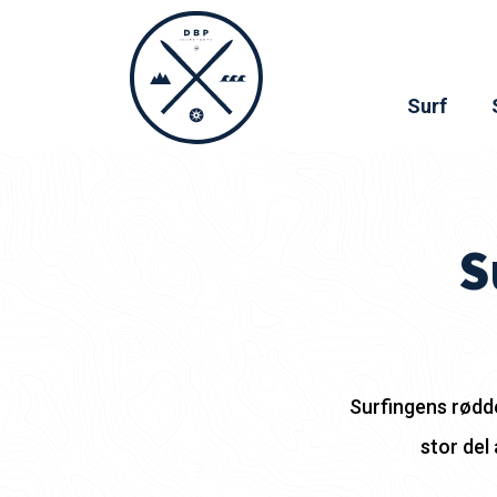
Surf
S
Surfingens rødde
stor del