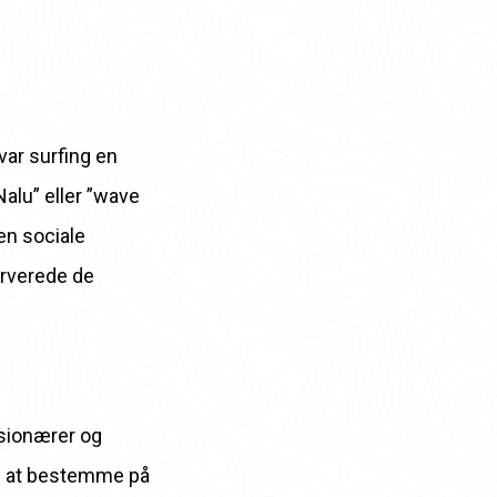
var surfing en
Nalu” eller ”wave
den sociale
erverede de
ssionærer og
e at bestemme på