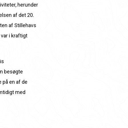
iviteter, herunder
sen af ​​det 20.
n af ​​Stillehavs
r i kraftigt
is
an besøgte
e på en af de
amtidigt med