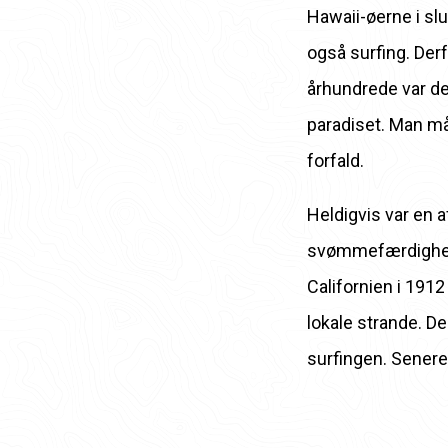
Hawaii-øerne i slu
også surfing. Derf
århundrede var der
paradiset. Man må
forfald.
Heldigvis var en 
svømmefærdighede
Californien i 191
lokale strande. D
surfingen. Senere