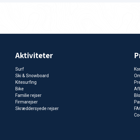
Aktiviteter
P
Surf
Ko
Ski & Snowboard
Om
Kitesurfing
Pr
Bike
Afb
Familie rejser
Bl
Firmarejser
Pa
Skræddersyede rejser
FA
Coo