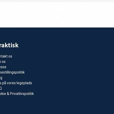
raktisk
ntakt os
 os
esse
estillingspolitik
og
s på vores legeplads
Q
kie & Privatlivspolitik