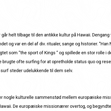
går helt tilbage til den antikke kultur på Hawaii. Dengang 
det og var en del af div. ritualer, sange og historier. ”Han 
agtet som “the sport of Kings ” og spillede en stor rolle i 
e brugte ofte surfing for at opretholde status quo og res
surf steder udelukkende til dem selv.
r der nogle kulturelle sammenstød mellem europæiske mi
Hawaii. De europæiske missionærer overtog, og begyndt