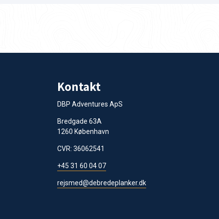
Kontakt
DBP Adventures ApS
Bredgade 63A
1260 København
CVR: 36062541
+45 31 60 04 07
rejsmed@debredeplanker.dk