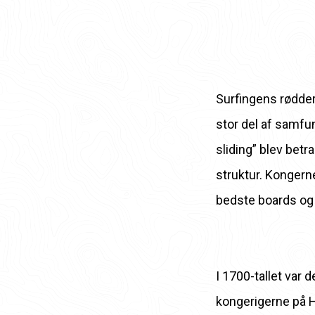
Surfingens rødder 
stor del af samfun
sliding” blev betr
struktur. Kongern
bedste boards og 
I 1700-tallet va
kongerigerne på 