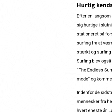
Hurtig kends
Efter en langsom 
sig hurtige i slut
stationeret på for
surfing fra at vær
stærkt og surfing 
Surfing blev også
“The Endless Summ
mode” og kommer f
Indenfor de sidste
mennesker fra hel
hvert eneste år. 