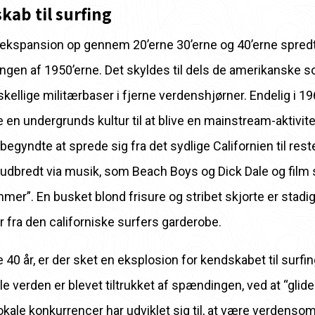
kab til surfing
ekspansion op gennem 20’erne 30’erne og 40’erne spredt
ningen af ​​1950’erne. Det skyldes til dels de amerikanske s
skellige militærbaser i fjerne verdenshjørner. Endelig i 19
e en undergrunds kultur til at blive en mainstream-aktivite
begyndte at sprede sig fra det sydlige Californien til reste
 udbredt via musik, som Beach Boys og Dick Dale og film
er”. En busket blond frisure og stribet skjorte er stadi
ra den californiske surfers garderobe.
 40 år, er der sket en eksplosion for kendskabet til surfing
e verden er blevet tiltrukket af spændingen, ved at “glide
Lokale konkurrencer har udviklet sig til, at være verden