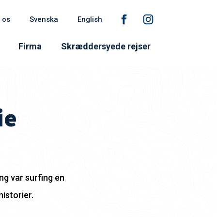
 os
Svenska
English
Firma
Skræddersyede rejser
ie
ng var surfing en
istorier.