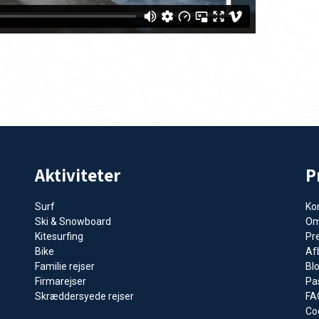
Aktiviteter
P
Surf
Ko
Ski & Snowboard
Om
Kitesurfing
Pr
Bike
Afb
Familie rejser
Bl
Firmarejser
Pa
Skræddersyede rejser
FA
Coo