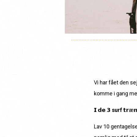
Vi har fået den se
komme i gang med
𝗜 𝗱𝗲 𝟯
surf
𝘁𝗿æ𝗻
Lav 10 gentagelser