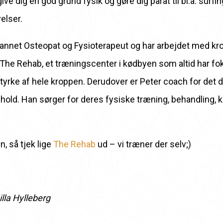
give dig en god grund fysik og gøre dig parat til bl.a. surf
elser.
annet Osteopat og Fysioterapeut og har arbejdet med krop
af The Rehab, et træningscenter i kødbyen som altid har fo
 styrke af hele kroppen. Derudover er Peter coach for det
old. Han sørger for deres fysiske træning, behandling, 
, så tjek lige
The Rehab
ud – vi træner der selv;)
lla Hylleberg