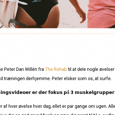
je Peter Dan Willén fra
The Rehab
til at dele nogle øvelse
 træningen derhjemme. Peter elsker som os, at surfe.
𝗻𝗴𝘀𝘃𝗶𝗱𝗲𝗼𝗲𝗿 𝗲𝗿 𝗱𝗲𝗿 𝗳𝗼𝗸𝘂𝘀 𝗽å 𝟯 𝗺𝘂𝘀𝗸𝗲𝗹𝗴𝗿𝘂𝗽𝗽
 af hver øvelse hver dag, ellet er par gange om ugen. All