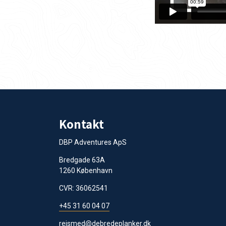
Kontakt
DBP Adventures ApS
Bredgade 63A
1260 København
CVR: 36062541
+45 31 60 04 07
rejsmed@debredeplanker.dk