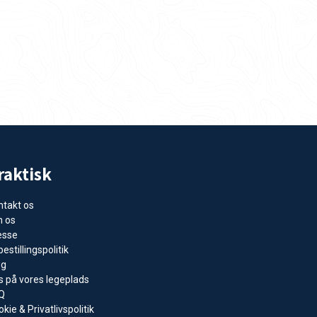
raktisk
ntakt os
 os
esse
estillingspolitik
og
s på vores legeplads
Q
kie & Privatlivspolitik