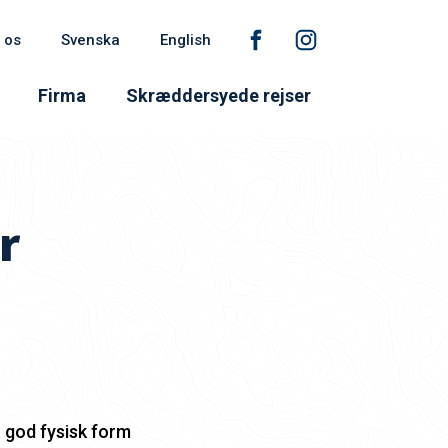
 os
Svenska
English
Firma
Skræddersyede rejser
r
n god fysisk form