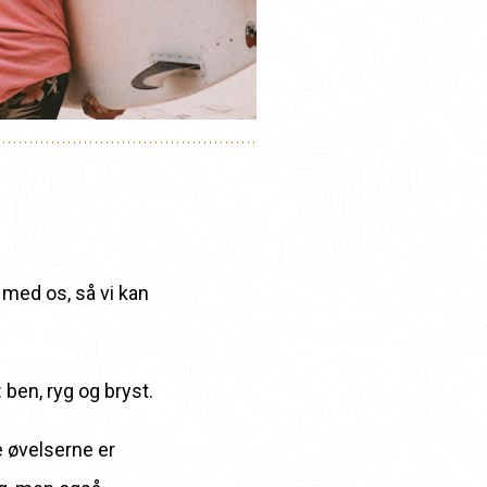
r med os, så vi kan
𝗲𝗿: ben, ryg og bryst.
e øvelserne er