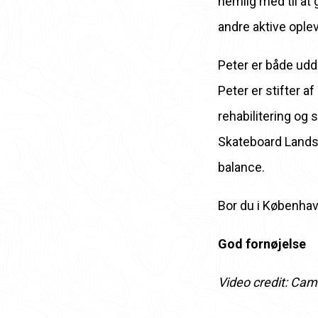
nemlig med til at 
andre aktive oplev
Peter er både udd
Peter er stifter 
rehabilitering og
Skateboard Landsh
balance.
Bor du i København
God fornøjelse
Video credit: Cami