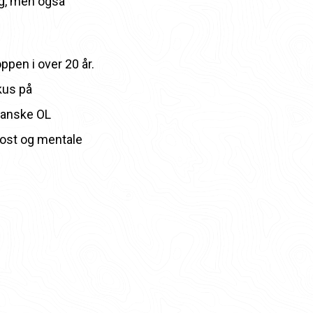
ing, men også
pen i over 20 år.
kus på
 danske OL
kost og mentale