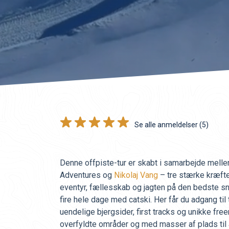
Se alle anmeldelser (5)
Denne offpiste-tur er skabt i samarbejde mell
Adventures og
Nikolaj Vang
– tre stærke kræfte
eventyr, fællesskab og jagten på den bedste s
fire hele dage med catski. Her får du adgang til
uendelige bjergsider, first tracks og unikke freer
overfyldte områder og med masser af plads til a