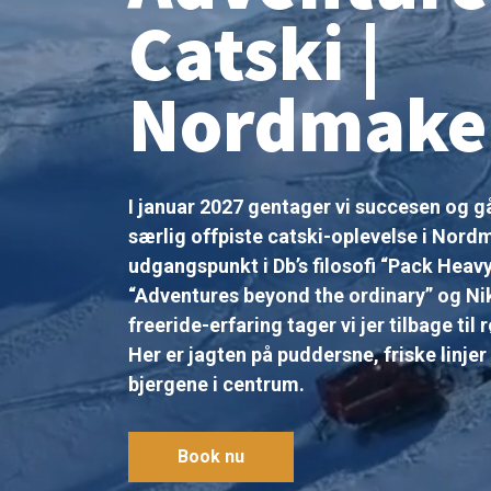
Catski |
Nordmake
I januar 2027 gentager vi succesen og 
særlig offpiste catski-oplevelse i Nor
udgangspunkt i Db’s filosofi “Pack Heavy
“Adventures beyond the ordinary” og N
freeride-erfaring tager vi jer tilbage ti
Her er jagten på puddersne, friske linje
bjergene i centrum.
Book nu