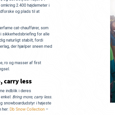
 omkring 2.400 højdemeter i
dforske og plads til at
erfarne cat-chauffører, som
 sikkerhedsbriefing for alle
 naturligt stabilt, fordi
erlag, der hjælper sneen med
, ro og masser af first
ngsel.
, carry less
e indblik i deres
 enkel:
Bring more, carry less.
og snowboardudstyr i højeste
n her:
Db Snow Collection
–