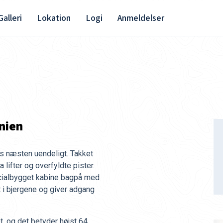
Galleri
Lokation
Logi
Anmeldelser
nien
s næsten uendeligt. Takket
 lifter og overfyldte pister.
ialbygget kabine bagpå med
t i bjergene og giver adgang
t, og det betyder højst 64