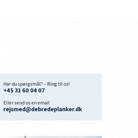
Har du spørgsmål? – Ring til os!
+45 31 60 04 07
Eller send os en email
rejsmed@debredeplanker.dk