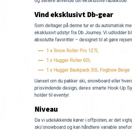
og senere anvende din eksklusive rabatkode.
Vind eksklusivt Db-gear
Som deltager på denne tur er du automatisk me
eksklusivt udstyr fra Db Journey. Vi udlodder b
absolutte favoritter – designet til at gøre rejse
1 x Snow Roller Pro 127L
1 x Hugger Roller 60L
1 x Hugger Backpack 30L Fogbow Beige
Uanset om du pakker ski, snowboard eller hverd
prisvindende design, deres smarte Hook-Up Sy
holder til eventyr.
Niveau
Da vi udelukkende kører i offpisten, er det vigti
ski/snowboard og kan håndtere variable snefor