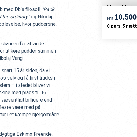
Skræddersye
øb med Db’s filosofi
“Pack
10.500
 the ordinary”
og Nikolaj
Fra
Denne tur tilb
 oplevelse, hvor puddersne,
0
pers.
5 nætt
med dine venne
, chancen for at vinde
for at køre pudder sammen
kolaj Vang.
snart 15 år siden, da vi
s selv og få first tracks i
stem – i stedet bliver vi
skine med plads til 16
væsentligt billigere end
 fleste være med på
tur i et kæmpe bjergområde
dygtige Eskimo Freeride,