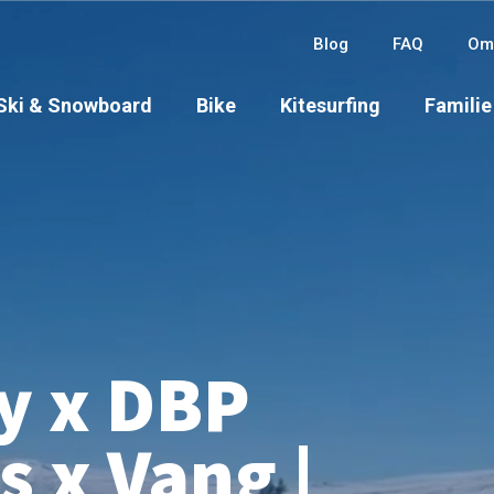
Blog
FAQ
Om
Ski & Snowboard
Bike
Kitesurfing
Familie
y x DBP
 x Vang |