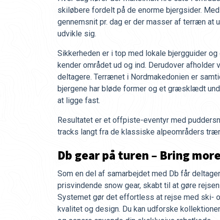
skiløbere fordelt på de enorme bjergsider. Med
gennemsnit pr. dag er der masser af terræn at u
udvikle sig.
Sikkerheden er i top med lokale bjergguider og 
kender området ud og ind. Derudover afholder vi
deltagere. Terrænet i Nordmakedonien er samtidig
bjergene har bløde former og et græsklædt und
at ligge fast.
Resultatet er et offpiste-eventyr med puddersne
tracks langt fra de klassiske alpeområders træ
Db gear på turen – Bring more
Som en del af samarbejdet med Db får deltagern
prisvindende snow gear, skabt til at gøre rejsen
Systemet gør det effortless at rejse med ski- 
kvalitet og design. Du kan udforske kollektione