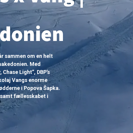
donien
går sammen om en helt
dmakedonien. Med
, Chase Light”, DBP’s
ikolaj Vangs enorme
l rødderne i Popova Šapka.
r samt fællesskabet i