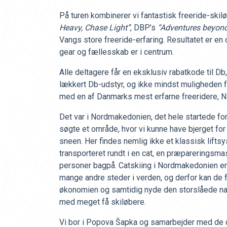
På turen kombinerer vi fantastisk freeride-skil
Heavy, Chase Light”
, DBP’s
“Adventures beyond
Vangs store freeride-erfaring. Resultatet er en
gear og fællesskab er i centrum.
Alle deltagere får en eksklusiv rabatkode til Db
lækkert Db-udstyr, og ikke mindst muligheden 
med en af Danmarks mest erfarne freeridere, Ni
Det var i Nordmakedonien, det hele startede for 
søgte et område, hvor vi kunne have bjerget for o
sneen. Her findes nemlig ikke et klassisk liftsy
transporteret rundt i en cat, en præpareringsma
personer bagpå. Catskiing i Nordmakedonien er 
mange andre steder i verden, og derfor kan de
økonomien og samtidig nyde den storslåede na
med meget få skiløbere.
Vi bor i Popova Šapka og samarbejder med de 