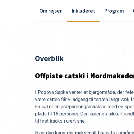
Om rejsen
Inkluderet
Program
Overblik
Offpiste catski i Nordmakedo
I Popova Šapka venter et bjergområde, der føle
være catten får vi adgang til terræn langt væk fra
En
cat
er en præpareringsmaskine med en spec
plads til 16 personer. Den kører os sikkert rund
til first tracks i urørt sne.
Hver dag kører der maksimalt fire cats i område