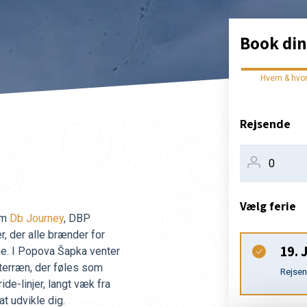
Book din
Hvem & hvo
Rejsende
Vælg ferie
em
Db Journey
, DBP
r, der alle brænder for
19. 
ne. I Popova Šapka venter
 terræn, der føles som
Rejse
ide-linjer, langt væk fra
t udvikle dig.